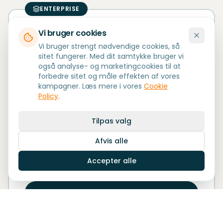
ENTERPRISE
Vi bruger cookies
MobiSolutions Flow
Vi bruger strengt nødvendige cookies, så
sitet fungerer. Med dit samtykke bruger vi
Enterprise & Projekter
også analyse- og marketingcookies til at
forbedre sitet og måle effekten af vores
Skræddersyede, tværgående
kampagner. Læs mere i vores
Cookie
digitaliseringsløsninger. Rollebaserede flows
Policy
.
der forbinder afdelinger og processer.
Tilpas valg
Tværgående digitalisering
Flere afdelinger og processer
Afvis alle
Fuld tilpasning
Accepter alle
Tilpasset jeres roller og workflows
Udforsk Flow
Book strategimøde