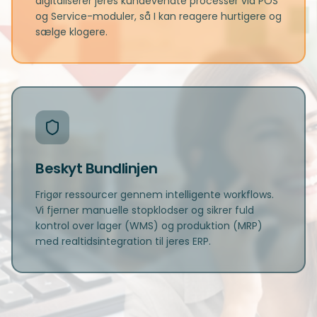
digitaliserer jeres kundevendte processer via POS
og Service-moduler, så I kan reagere hurtigere og
sælge klogere.
Beskyt Bundlinjen
Frigør ressourcer gennem intelligente workflows.
Vi fjerner manuelle stopklodser og sikrer fuld
kontrol over lager (WMS) og produktion (MRP)
med realtidsintegration til jeres ERP.