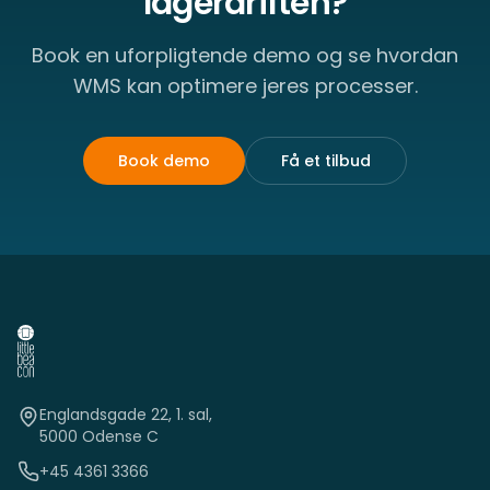
lagerdriften?
Book en uforpligtende demo og se hvordan
WMS kan optimere jeres processer.
Book demo
Få et tilbud
Englandsgade 22, 1. sal,
5000 Odense C
+45 4361 3366