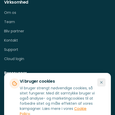
Virksomhed
Om os
Team
Bliv partner
Kontakt
Support
Cloud login
Ressourcer
Vi bruger cookies
Cases
Vi bruger strengt nødvendige cookies, så
Blog
sitet fungerer. Med dit samtykke bruger vi
også analyse- og marketingcookies til at
FAQ
forbedre sitet og måle effekten af vores
kampagner. Læs mere i vores
Cookie
Hardware
Policy
.