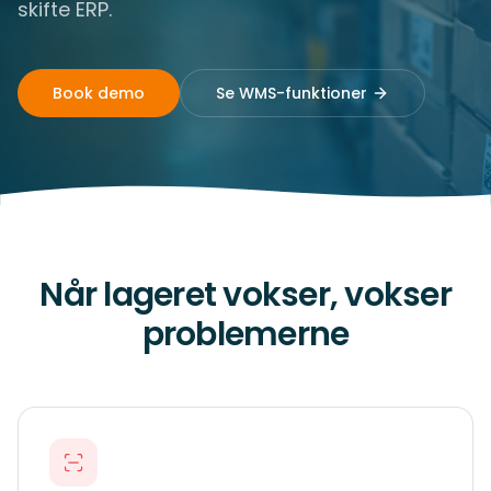
skifte ERP.
Book demo
Se WMS-funktioner
Når lageret vokser, vokser
problemerne