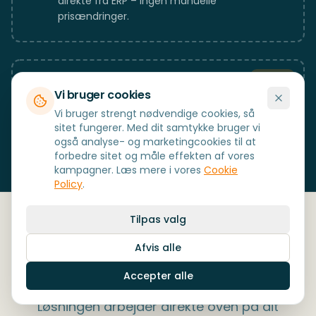
direkte fra ERP – ingen manuelle
prisændringer.
ADD-ON
Loyalitetsprogram
Vi bruger cookies
Optjen og indløs point, tilbyd rabatter og styrk
Vi bruger strengt nødvendige cookies, så
kundeloyalitet direkte i kassen.
sitet fungerer. Med dit samtykke bruger vi
også analyse- og marketingcookies til at
forbedre sitet og måle effekten af vores
kampagner. Læs mere i vores
Cookie
Policy
.
Tilpas valg
Integrerer direkte med dit
Afvis alle
ERP
Accepter alle
Løsningen arbejder direkte oven på dit