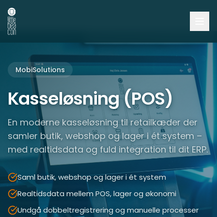
MobiSolutions
Kasseløsning (POS)
En moderne kasseløsning til retailkæder der
samler butik, webshop og lager i ét system –
med realtidsdata og fuld integration til dit ERP.
Saml butik, webshop og lager i ét system
Realtidsdata mellem POS, lager og økonomi
Undgå dobbeltregistrering og manuelle processer