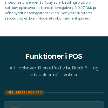
Enterprise anvender Softpay som betalingsplatform.
Softpay opkræver et transaktionsgebyr på 0,07 DKK pr.
påbegyndt betalingstransaktion. Gebyret faktureres
separat og er ikke inkluderet i abonnementsprisen.
Funktioner i POS
Alt I behøver til en effektiv butiksdrift – og
udvidelser når I vokser.
INKLUDERET I POS PRO