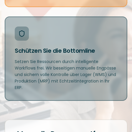
Schützen Sie die Bottomline
Setzen Sie Ressourcen durch intelligente
Workflows frei. Wir beseitigen manuelle Engpässe
und sichern volle Kontrolle über Lager (WMS) und
Produktion (MRP) mit Echtzeitintegration in Ihr
ERP.