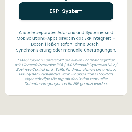
ERP-System
Anstelle separater Add-ons und Systeme sind
MobiSolutions-Apps direkt in das ERP integriert –
Daten fließen sofort, ohne Batch-
Synchronisierung oder manuelle Übertragungen.
* MobiSolutions unterstützt die direkte Echtzeitintegration
mit Microsoft Dynamics 365 / AX, Microsoft Dynamics NAV /
Business Central und ​. Sollte Ihr Unternehmen ein anderes
ERP-System verwenden, kann MobiSolutions Cloud als
eigenständige Lösung mit der Option manueller
Datenübertragungen an Ihr ERP genutzt werden.