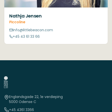
Nathja Jensen
Piccoline
info@littlebeacon.com
+45 43 61 33 66
Englandsgade 22, 1e verdieping
5000 Odense C
+45 4361 3366