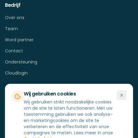
Bedrijf
Over ons
Team
Word partner
Contact
Ondersteuning
Cloudlogin
Bronnen
Wij gebruiken cookies
Wij gebruiken strikt noodzakelijke cookies
Cases
om de site te laten functioneren. Met uw
Blog
toestemming gebruiken we ook analyse-
en marketingcookies om de site te
Veelgestelde vragen
verbeteren en de effectiviteit van onze
campagnes te meten. Lees meer in onze
Hardware