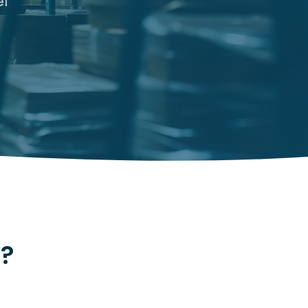
el
n?