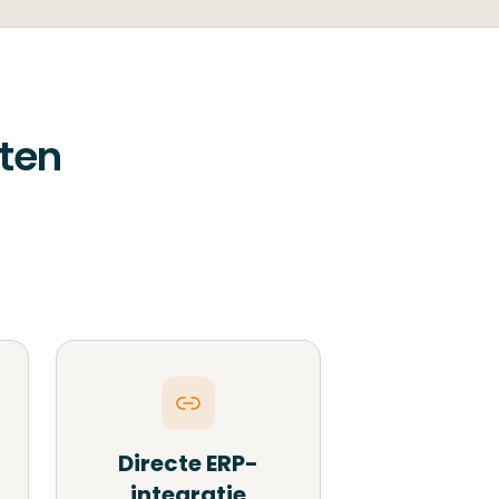
nten
Directe ERP-
integratie