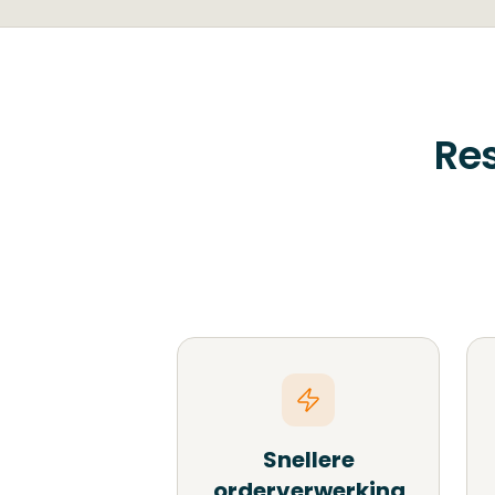
Res
Snellere
orderverwerking