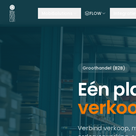
MobiSolutions
FLOW
Integratie
Groothandel (B2B)
Eén pl
verko
Verbind verkoop, ma