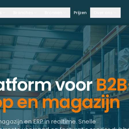
s
Branches
Bronnen
Prijzen
Over ons
atform voor
B2B
op en magazijn
gazijn en ERP in realtime. Snelle