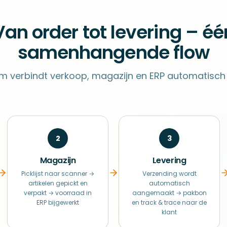
Van order tot levering – éé
samenhangende flow
rm verbindt verkoop, magazijn en ERP automatisch i
2
3
Magazijn
Levering
Picklijst naar scanner →
Verzending wordt
artikelen gepickt en
automatisch
verpakt → voorraad in
aangemaakt → pakbon
ERP bijgewerkt
en track & trace naar de
klant