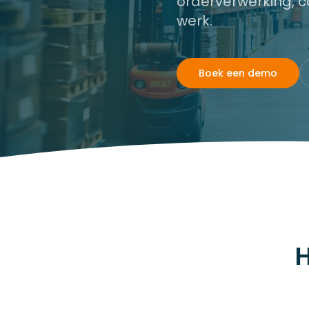
orderverwerking, c
werk.
Boek een demo
H