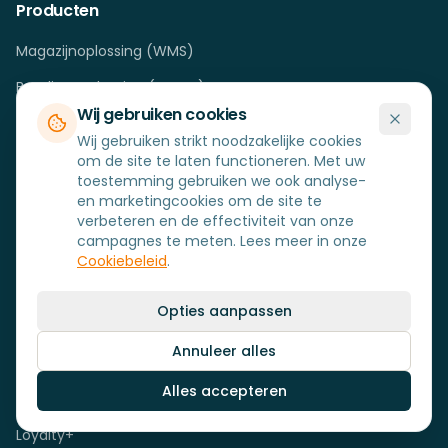
Producten
Magazijnoplossing (WMS)
Betalingsoplossing (mPOS)
Wij gebruiken cookies
Kassasysteem (POS)
Wij gebruiken strikt noodzakelijke cookies
Zelfbedieningsoplossing (SSK)
om de site te laten functioneren. Met uw
toestemming gebruiken we ook analyse-
FLOW
en marketingcookies om de site te
verbeteren en de effectiviteit van onze
campagnes te meten. Lees meer in onze
FLOW
Cookiebeleid
.
Logistiek (WMS)
Opties aanpassen
Productie (MRP)
Annuleer alles
Service (SFM)
Alles accepteren
Verkoop (B2B)
Loyalty+