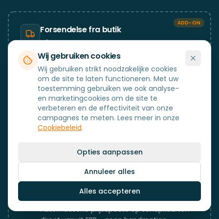
ADD-ON
Forsendelse fra butik
Håndtér webshop- og click&collect-
forsendelser fra butikken med samme flow
Wij gebruiken cookies
som kassen.
Wij gebruiken strikt noodzakelijke cookies
om de site te laten functioneren. Met uw
toestemming gebruiken we ook analyse-
en marketingcookies om de site te
ADD-ON
verbeteren en de effectiviteit van onze
Cadeaubon
campagnes te meten. Lees meer in onze
Verkoop en verzilver cadeaubonnen direct
Cookiebeleid
.
aan de kassa – met volledige traceerbaarheid
in ERP.
Opties aanpassen
Annuleer alles
ADD-ON
Alles accepteren
ESL – Elektronische Schaplabels
Automatische prijsupdate op schapkaarten