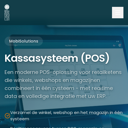
MobiSolutions
Kassasysteem (POS)
Een moderne POS-oplossing voor retailketens
die winkels, webshops en magazijnen
combineert in één systeem - met realtime
data en volledige integratie met uw ERP.
Verzamel de winkel, webshop en het magazijn in één
systeem